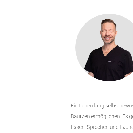
Ein Leben lang selbstbewu
Bautzen ermöglichen. Es ge
Essen, Sprechen und Lache