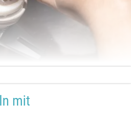
ahnersatz
FAQ
ln mit