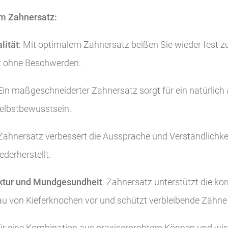
em Zahnersatz:
lität
: Mit optimalem Zahnersatz beißen Sie wieder fest z
z ohne Beschwerden.
 Ein maßgeschneiderter Zahnersatz sorgt für ein natürlic
Selbstbewusstsein.
 Zahnersatz verbessert die Aussprache und Verständlichkeit
derherstellt.
uktur und Mundgesundheit
: Zahnersatz unterstützt die ko
au von Kieferknochen vor und schützt verbleibende Zähne 
für eine Kombination aus praxiserprobtem Können und wis