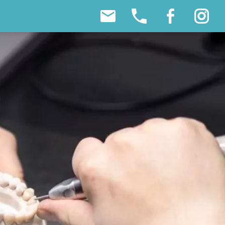
mail
phone
fb
ig